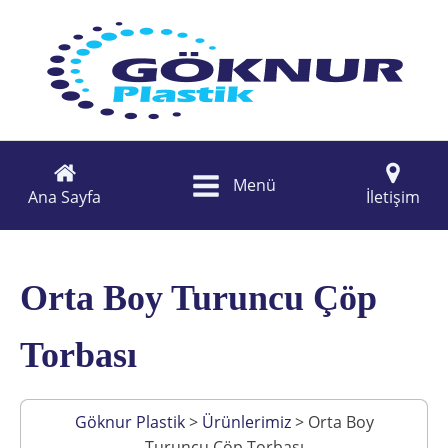
Menü
Ana Sayfa
İletişim
Orta Boy Turuncu Çöp
Torbası
Göknur Plastik
>
Ürünlerimiz
>
Orta Boy
Turuncu Çöp Torbası