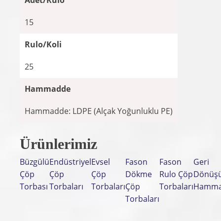
Adet/Rulo
15
Rulo/Koli
25
Hammadde
Hammadde: LDPE (Alçak Yoğunluklu PE)
Ürünlerimiz
Büzgülü
Endüstriyel
Evsel
Fason
Fason
Geri
Çöp
Çöp
Çöp
Dökme
Rulo Çöp
Dönüş
Torbası
Torbaları
Torbaları
Çöp
Torbaları
Hamma
Torbaları